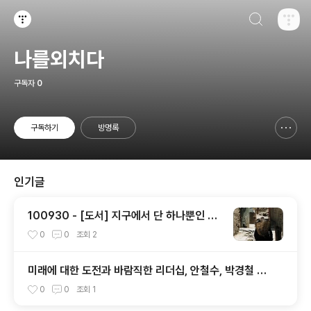
검색하기
티스토리
나를외치다
구독자
0
구독하기
방명록
신고하기 레이어
열기
인기글
100930 - [도서] 지구에서 단 하나뿐인 하
루들
0
0
조회
2
미래에 대한 도전과 바람직한 리더십, 안철수, 박경철 대
담
0
0
조회
1