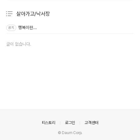
살아가고/낙서장
분류 전체보기
주요 글 목록
행복이란...
공지
글이 없습니다.
의안내
티스토리
로그인
고객센터
© Daum Corp.