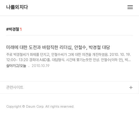
나를외치다
박경철
1
미래에 대한 도전과 바람직한 리더십, 안철수, 박경철 대담
주로 박경철씨가 화제를 던지고, 안철수씨가 그에 대한 의견을 개진하였음. 2010. 10. 19.
12:00- 13:20 경희대 A&D홀. 대담형식. 시간에 쫓기는듯한 인상. 안철수(이하 안), 박경
철(이하 박). 1. 고민은 축복 : 얼마 전, 재일동포로서 한국 국적을 버리지 않고 최초로 도쿄
살아가고/오늘
2010.10.19
대학 교수가 된 강상중 교수의 책을 읽어보니 ‘고민은 축복이다’라는 말이 있더군요. 고민할
때는 힘들지만 신기하게도 답이 나옵니다. 무엇보다도 자기가 어떤 사람인지 알게 된다는 거
죠. 2. 자기 합리화 : 현대인들은 가짜를 담고 삽니다. 자기 합리화 이유를 수백 가지 가질 수
있는 게 사람이죠. 미국 닉슨 대통령 시절에 이런 일이 있었어요. 미국과 중국의 국교가 단절
관련사이트
된 상태에서 닉슨 대통령의 미·중 정상회담에 앞..
Copyright © Daum Corp. All rights reserved.