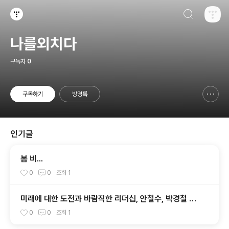
검색하기
티스토리
나를외치다
구독자
0
구독하기
방명록
신고하기 레이어
열기
인기글
봄 비...
0
0
조회
1
미래에 대한 도전과 바람직한 리더십, 안철수, 박경철 대
담
0
0
조회
1