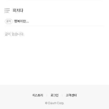
외치다
분류 전체보기
주요 글 목록
행복이란...
공지
글이 없습니다.
의안내
티스토리
로그인
고객센터
© Daum Corp.