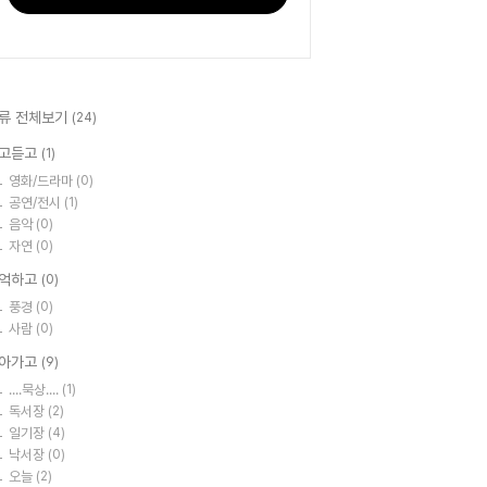
류 전체보기
(24)
고듣고
(1)
영화/드라마
(0)
공연/전시
(1)
음악
(0)
자연
(0)
억하고
(0)
풍경
(0)
사람
(0)
아가고
(9)
....묵상....
(1)
독서장
(2)
일기장
(4)
낙서장
(0)
오늘
(2)