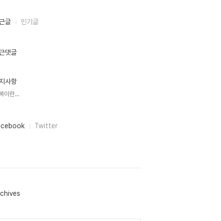
근글
인기글
근댓글
지사항
복이란...
acebook
Twitter
chives