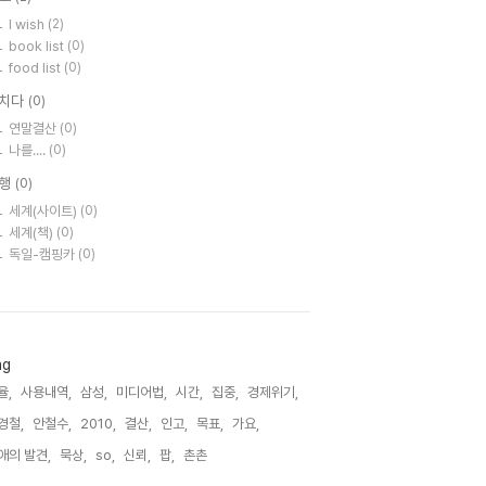
I wish
(2)
book list
(0)
food list
(0)
치다
(0)
연말결산
(0)
나를....
(0)
행
(0)
세계(사이트)
(0)
세계(책)
(0)
독일-캠핑카
(0)
ag
율,
사용내역,
삼성,
미디어법,
시간,
집중,
경제위기,
경철,
안철수,
2010,
결산,
인고,
목표,
가요,
애의 발견,
묵상,
so,
신뢰,
팝,
촌촌,